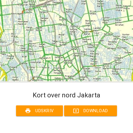
Kort over nord Jakarta
print
system_update_alt
UDSKRIV
DOWNLOAD